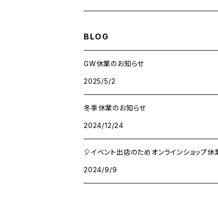
包装紙
バッグ
antスタンプ
BLOG
メモ帳
ハンカチ
クリアファイル
GW休業のお知らせ
2025/5/2
レターセット
アクリルキーホルダー
冬季休業のお知らせ
メッセージカード
ant缶（小物入れ）
2024/12/24
マスキングテープ
🎈イベント出店のためオンラインショップ休
2024/9/9
シール・ステッカー
その他