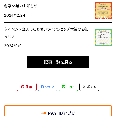
冬季休業のお知らせ
メッセージカード
ant缶（小物入れ）
2024/12/24
マスキングテープ
🎈イベント出店のためオンラインショップ休業のお知
らせ🎈
シール・ステッカー
2024/9/9
その他
記事一覧を見る
ロール付箋
保存
シェア
LINE
ポスト
PAY IDアプリ