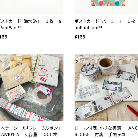
ポストカード「海水浴」 １枚 a
ポストカード「パーラー」 １
t!ant!!ant!!!
ant!ant!!ant!!!
165
¥165
ラベラーシール「フレームリボン」
ロール付箋「小さな書斎」 AN0
AN101-A 大容量 1000枚
9-0155 付箋 手帳デコ