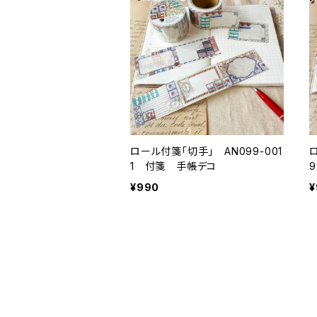
ロール付箋「切手」 AN099-001
ロ
1 付箋 手帳デコ
¥990
¥