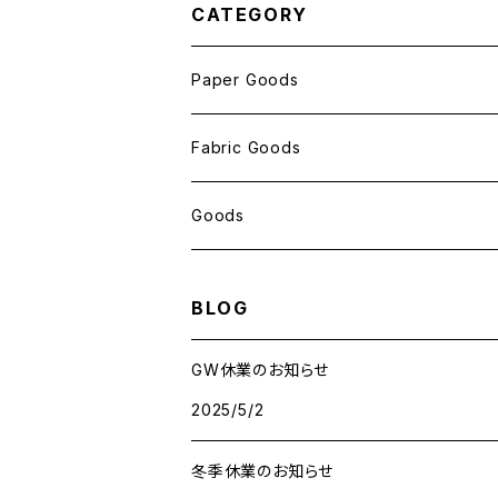
CATEGORY
Paper Goods
おしゃれ紙
Fabric Goods
ポストカード
ポーチ
Goods
包装紙
バッグ
antスタンプ
BLOG
メモ帳
ハンカチ
クリアファイル
GW休業のお知らせ
2025/5/2
レターセット
アクリルキーホルダー
冬季休業のお知らせ
メッセージカード
ant缶（小物入れ）