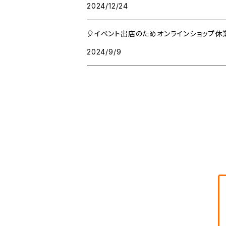
2024/12/24
マスキングテープ
🎈イベント出店のためオンラインショップ休
2024/9/9
シール・ステッカー
その他
ロール付箋