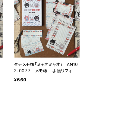
」
タテメモ帳「ミャオミャオ」 AN10
フ
3-0077 メモ帳 手帳リフィル
（穴なし） ミニ6 M6
¥660