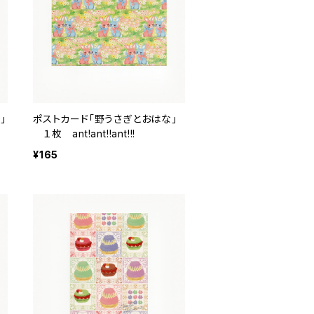
」
ポストカード「野うさぎとおはな」
１枚 ant!ant!!ant!!!
¥165