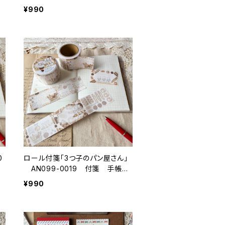
帳デコ
¥990
0
ロール付箋「3つ子のパン屋さん」
AN099-0019 付箋 手帳デ
コ
¥990