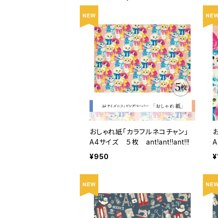
おしゃれ紙「カラフルネコチャン」
A4サイズ ５枚 ant!ant!!ant!!!
A
¥950
¥