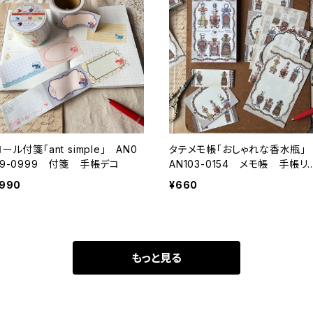
ール付箋「ant simple」 AN0
タテメモ帳「おしゃれな香水瓶
99-0999 付箋 手帳デコ
AN103-0154 メモ帳 手帳リ
ィル（穴なし） ミニ6 M6
990
¥660
もっと見る