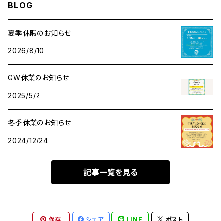
BLOG
メモ帳
ハンカチ
クリアファイル
夏季休暇のお知らせ
2026/8/10
レターセット
アクリルキーホルダー
GW休業のお知らせ
メッセージカード
ant缶（小物入れ）
2025/5/2
マスキングテープ
冬季休業のお知らせ
2024/12/24
シール・ステッカー
記事一覧を見る
その他
ロール付箋
保存
シェア
LINE
ポスト