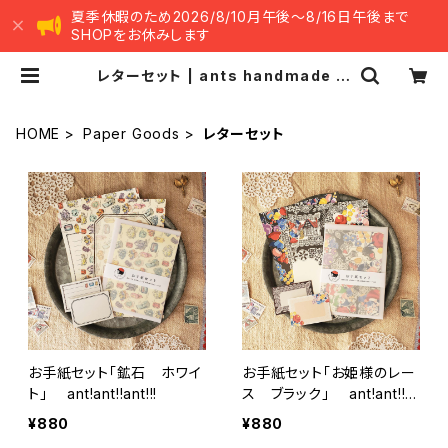
夏季休暇のため2026/8/10月午後～8/16日午後まで
SHOPをお休みします
レターセット | ants handmade m
arket -アンツ ハンドメイド マーケッ
ト-
HOME
Paper Goods
レターセット
お手紙セット「鉱石 ホワイ
お手紙セット「お姫様のレー
ト」 ant!ant!!ant!!!
ス ブラック」 ant!ant!!a
nt!!!
¥880
¥880