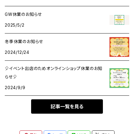
メモ帳
ハンカチ
クリアファイル
GW休業のお知らせ
2025/5/2
レターセット
アクリルキーホルダー
冬季休業のお知らせ
メッセージカード
ant缶（小物入れ）
2024/12/24
マスキングテープ
🎈イベント出店のためオンラインショップ休業のお知
らせ🎈
シール・ステッカー
2024/9/9
その他
記事一覧を見る
ロール付箋