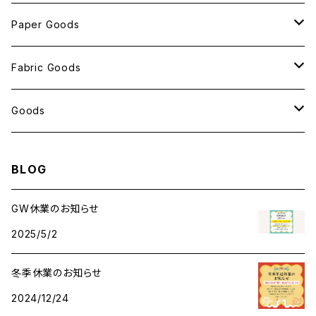
Paper Goods
おしゃれ紙
Fabric Goods
ポストカード
ポーチ
Goods
包装紙
バッグ
antスタンプ
BLOG
メモ帳
ハンカチ
クリアファイル
GW休業のお知らせ
2025/5/2
レターセット
アクリルキーホルダー
冬季休業のお知らせ
メッセージカード
ant缶（小物入れ）
2024/12/24