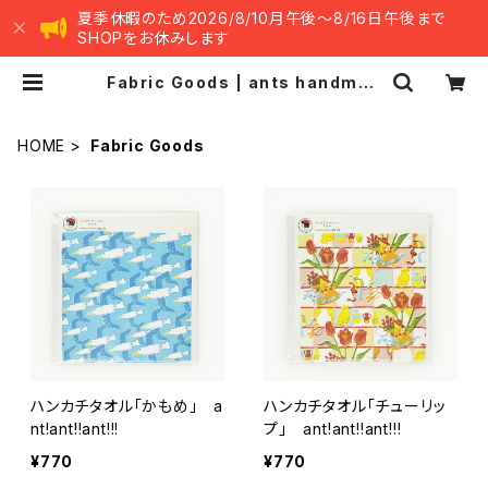
夏季休暇のため2026/8/10月午後～8/16日午後まで
SHOPをお休みします
Fabric Goods | ants handmad
e market -アンツ ハンドメイド マー
ケット-
HOME
Fabric Goods
ハンカチタオル「かもめ」 a
ハンカチタオル「チューリッ
nt!ant!!ant!!!
プ」 ant!ant!!ant!!!
¥770
¥770