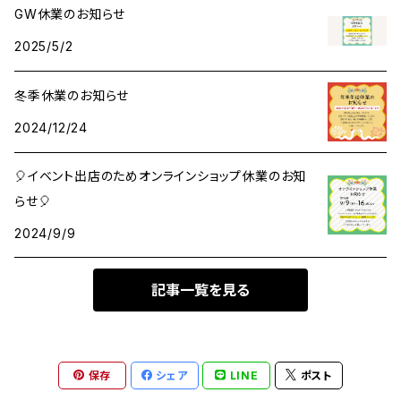
GW休業のお知らせ
2025/5/2
レターセット
アクリルキーホルダー
冬季休業のお知らせ
メッセージカード
ant缶（小物入れ）
2024/12/24
マスキングテープ
🎈イベント出店のためオンラインショップ休業のお知
らせ🎈
シール・ステッカー
2024/9/9
その他
記事一覧を見る
ロール付箋
保存
シェア
LINE
ポスト