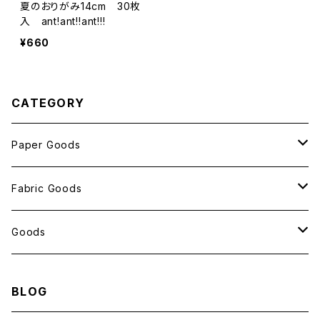
夏のおりがみ14cm 30枚
入 ant!ant!!ant!!!
¥660
CATEGORY
Paper Goods
おしゃれ紙
Fabric Goods
ポストカード
ポーチ
Goods
包装紙
バッグ
antスタンプ
BLOG
メモ帳
ハンカチ
クリアファイル