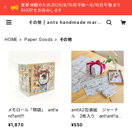
夏季休暇のため2026/8/10月午後～8/16日午後まで
SHOPをお休みします
その他 | ants handmade marke
t -アンツ ハンドメイド マーケット-
HOME
Paper Goods
その他
メモロール 「物語」 ant!a
ant!A2包装紙 ジャーナ
nt!!ant!!!
ル 2枚入り ant!ant!!an
t!!!
¥1,870
¥550