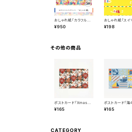
おしゃれ紙「カラフルネ
おしゃれ紙「ス
コチャン」 A4サイズ ５
イエロー」 A4
¥950
¥198
枚 ant!ant!!ant!!!
１枚 ant!ant!!an
その他の商品
ポストカード「Xmasリ
ポストカード「海
ス」 １枚 ant!ant!!a
る街 ブルー」
¥165
¥165
nt!!!
ant!ant!!ant!!!
CATEGORY