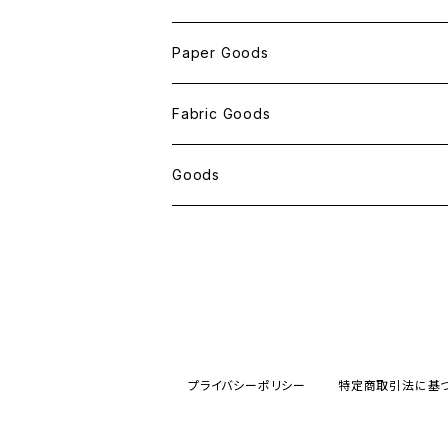
Paper Goods
おしゃれ紙
Fabric Goods
ポストカード
ポーチ
Goods
包装紙
バッグ
antスタンプ
メモ帳
ハンカチ
クリアファイル
レターセット
アクリルキーホルダー
プライバシーポリシー
特定商取引法に基
メッセージカード
ant缶（小物入れ）