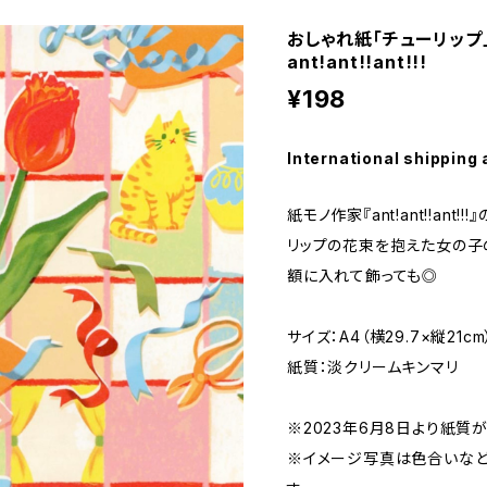
おしゃれ紙「チューリップ
ant!ant!!ant!!!
¥198
International shipping 
紙モノ作家『ant!ant!!an
リップの花束を抱えた女の子
額に入れて飾っても◎
サイズ：A4（横29.7×縦21cm
紙質：淡クリームキンマリ
※2023年6月8日より紙質
※イメージ写真は色合いな