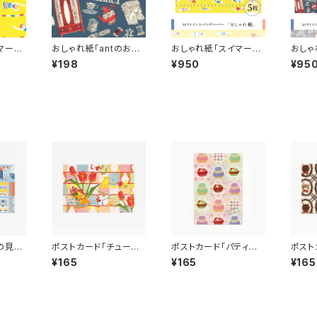
イマー
おしゃれ紙「antのお部
おしゃれ紙「スイマー
おしゃ
サイズ
屋」 A4サイズ １枚 a
イエロー」 A4サイズ
屋」 
¥198
¥950
¥95
t!!!
nt!ant!!ant!!!
５枚 ant!ant!!ant!!!
nt!ant
の見え
ポストカード「チューリッ
ポストカード「パティスリ
ポスト
 １枚
プ」 １枚 ant!ant!!a
ー」 １枚 ant!ant!!a
こ」 １
¥165
¥165
¥165
nt!!!
nt!!!
nt!!!