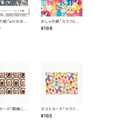
れ紙「antのお部
おしゃれ紙「カラフルネ
A4サイズ ５枚 a
コチャン」 A4サイズ １
0
¥198
!!ant!!!
枚 ant!ant!!ant!!!
カード「額縁こね
ポストカード「カラフル
枚 ant!ant!!a
バルーン」 １枚 ant!
¥165
ant!!ant!!!