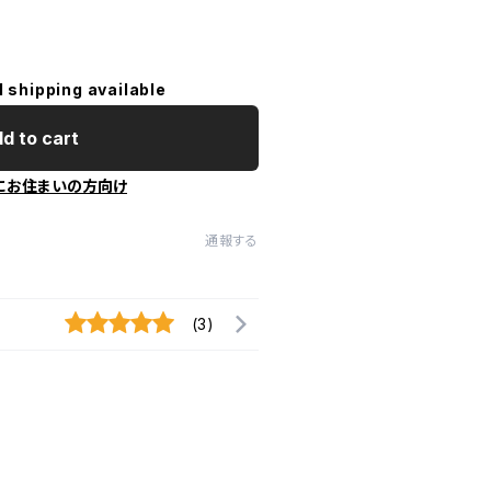
l shipping available
d to cart
にお住まいの方向け
通報する
(3)