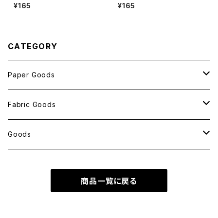
ant!ant!!ant!!!
枚 ant!ant!!ant!!!
¥165
¥165
CATEGORY
Paper Goods
おしゃれ紙
Fabric Goods
ポストカード
ポーチ
Goods
包装紙
バッグ
antスタンプ
商品一覧に戻る
メモ帳
ハンカチ
クリアファイル