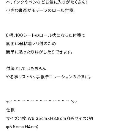
本、インクやペンなどお気に入りがたくさん！
小さな書斎がモチーフのロール付箋。
6柄、100シートのロール状になった付箋で
裏面は弱粘着ノリ付のため
簡単に貼ったりはがしたりできます。
付箋としてはもちろん
やる事リストや、手帳デコレーションのお供に。
୨୧⌒⌒⌒⌒⌒⌒⌒⌒⌒⌒⌒⌒⌒⌒୨୧
仕様
サイズ：1枚:W6.35cm×H3.8cm（1巻サイズ：約
φ5.5cm×H4cm）