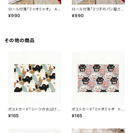
ロール付箋「ミャオミャオ」 AN
ロール付箋「3つ子のパン屋さ
099-0077 付箋 手帳デコ
ん」 AN099-0019 付箋
¥990
¥990
手帳デコ
その他の商品
ポストカード「シーツのおばけ」
ポストカード「ミャオミャオ トリ
１枚 ant!ant!!ant!!!
コロール」 １枚 ant!ant!!an
¥165
¥165
t!!!