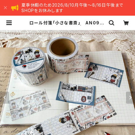
夏季休暇のため2026/8/10月午後～8/16日午後まで
SHOPをお休みします
ロール付箋「小さな書斎」 AN099-
0155 付箋 手帳デコ | ants han
dmade market -アンツ ハンドメイ
ド マーケット-