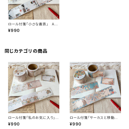
ロール付箋「小さな書斎」 AN
099-0155 付箋 手帳デコ
¥990
同じカテゴリの商品
ロール付箋「私のお気に入り」
ロール付箋「サーカスと移動遊
AN099-0145 付箋 手帳デ
園地」 AN099-0147 付
¥990
¥990
コ
箋 手帳デコ