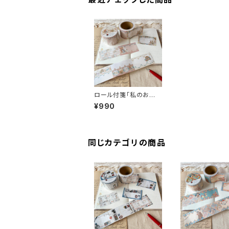
ロール付箋「私のお気
に入り」 AN099-014
¥990
5 付箋 手帳デコ
同じカテゴリの商品