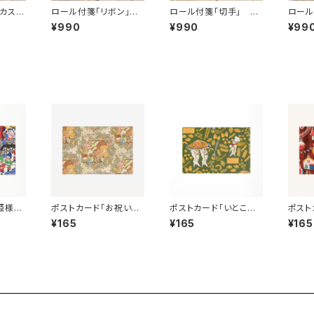
カスと
ロール付箋「リボン」
ロール付箋「切手」 A
ロール
N099
AN099-0126 付
N099-0011 付箋
オ」 A
¥990
¥990
¥99
 手帳デ
箋 手帳デコ
手帳デコ
付箋
姫様の
ポストカード「お祝いの
ポストカード「いとこの
ポスト
」 １
演奏会」 １枚 ant!a
パスタ屋さん」 １枚
mas
¥165
¥165
¥165
!!!
nt!!ant!!!
ant!ant!!ant!!!
t!ant!!