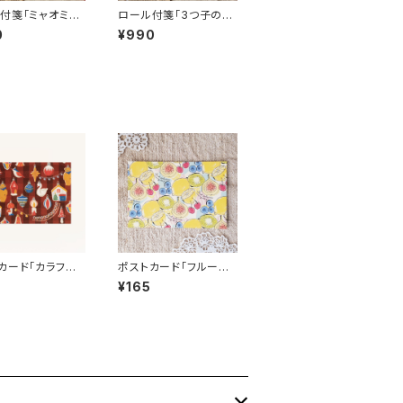
付箋「ミャオミャ
ロール付箋「3つ子のパ
N099-0077
ン屋さん」 AN099-0
0
¥990
 手帳デコ
019 付箋 手帳デコ
カード「カラフルx
ポストカード「フルーツ」
 赤」 １枚 an
１枚 ant!ant!!ant!!!
¥165
ant!!!