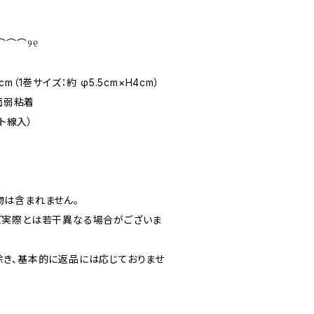
⌒⌒⌒୨୧
8cm（1巻サイズ：約 φ5.5cm×H4cm）
全面弱粘着
ット線入）
は含まれません。
ど実際とは若干異なる場合がございま
き、基本的に返品には応じておりませ