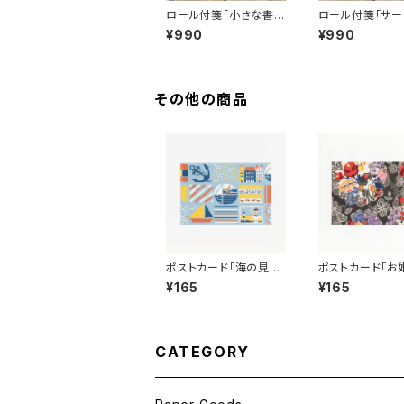
ロール付箋「小さな書
ロール付箋「サー
斎」 AN099-0155
移動遊園地」 A
¥990
¥990
付箋 手帳デコ
-0147 付箋
コ
その他の商品
ポストカード「海の見え
ポストカード「お
る街 ブルー」 １枚
レース ブラック
¥165
¥165
ant!ant!!ant!!!
枚 ant!ant!!ant
CATEGORY