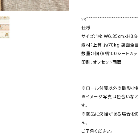
୨୧⌒⌒⌒⌒⌒⌒⌒⌒⌒⌒⌒
仕様
サイズ：1枚:W6.35cm×H3.
素材：上質 約70kg 裏面
数量：1個（6柄100シートカ
印刷：オフセット両面
※ロール付箋以外の撮影小物
※イメージ写真は色合いな
す。
※商品に欠陥がある場合を除
ん。
ご了承ください。