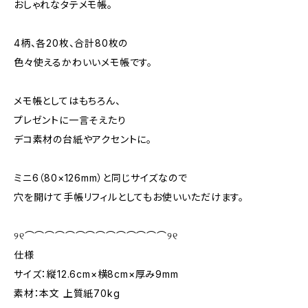
おしゃれなタテメモ帳。
4柄、各20枚、合計80枚の
色々使えるかわいいメモ帳です。
メモ帳としてはもちろん、
プレゼントに一言そえたり
デコ素材の台紙やアクセントに。
ミニ6（80×126mm）と同じサイズなので
穴を開けて手帳リフィルとしてもお使いいただけます。
୨୧⌒⌒⌒⌒⌒⌒⌒⌒⌒⌒⌒⌒⌒⌒୨୧
仕様
サイズ：縦12.6cm×横8cm×厚み9mm
素材：本文 上質紙70kg