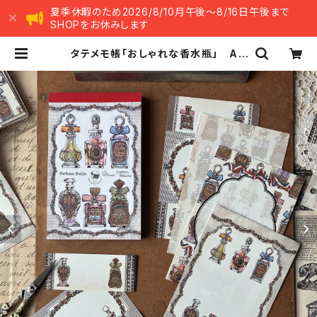
夏季休暇のため2026/8/10月午後～8/16日午後まで
SHOPをお休みします
タテメモ帳「おしゃれな香水瓶」 AN
103-0154 メモ帳 手帳リフィル
（穴なし） ミニ6 M6 | ants han
dmade market -アンツ ハンドメイ
ド マーケット-