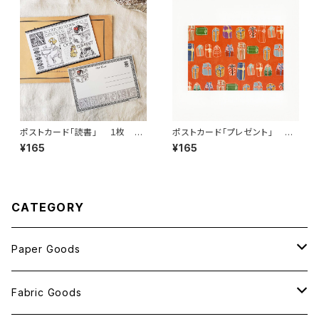
ポストカード「読書」 １枚 an
ポストカード「プレゼント」 １
t!ant!!ant!!!
枚 ant!ant!!ant!!!
¥165
¥165
CATEGORY
Paper Goods
おしゃれ紙
Fabric Goods