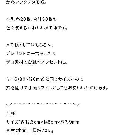
かわいいタテメモ帳。
4柄、各20枚、合計80枚の
色々使えるかわいいメモ帳です。
メモ帳としてはもちろん、
プレゼントに一言そえたり
デコ素材の台紙やアクセントに。
ミニ6（80×126mm）と同じサイズなので
穴を開けて手帳リフィルとしてもお使いいただけます。
୨୧⌒⌒⌒⌒⌒⌒⌒⌒⌒⌒⌒⌒⌒⌒୨୧
仕様
サイズ：縦12.6cm×横8cm×厚み9mm
素材：本文 上質紙70kg