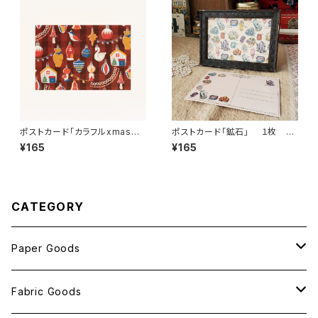
ポストカード「カラフルxmas
ポストカード「鉱石」 １枚 an
赤」 １枚 ant!ant!!ant!!!
t!ant!!ant!!!
¥165
¥165
CATEGORY
Paper Goods
おしゃれ紙
Fabric Goods