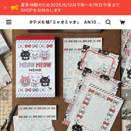
夏季休暇のため2026/8/10月午後～8/16日午後まで
SHOPをお休みします
タテメモ帳「ミャオミャオ」 AN103-
0077 メモ帳 手帳リフィル（穴な
し） ミニ6 M6 | ants handma
de market -アンツ ハンドメイド マ
ーケット-