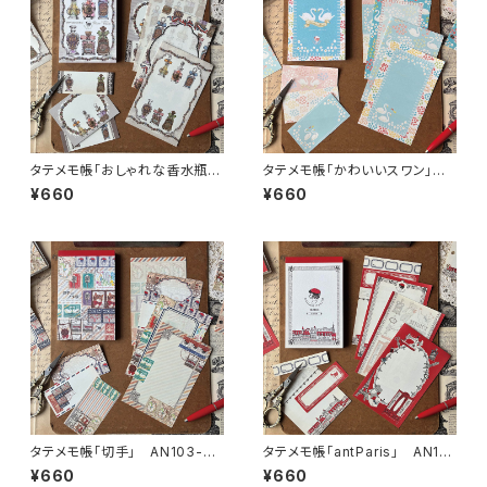
タテメモ帳「おしゃれな香水瓶」
タテメモ帳「かわいいスワン」 A
AN103-0154 メモ帳 手
N103-0059 メモ帳 手帳リ
¥660
¥660
帳リフィル（穴なし） ミニ6 M
フィル（穴なし） ミニ6 M6
6
タテメモ帳「切手」 AN103-00
タテメモ帳「antParis」 AN10
11 メモ帳 手帳リフィル（穴な
3-0999 メモ帳 手帳リフィ
¥660
¥660
し） ミニ6 M6
ル（穴なし） ミニ6 M6