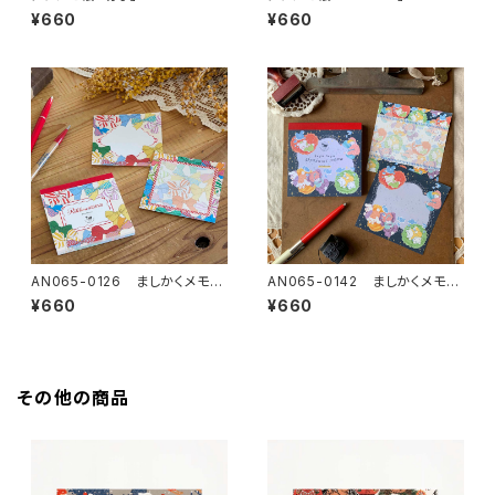
11 メモ帳 手帳リフィル（穴な
3-0999 メモ帳 手帳リフィ
¥660
¥660
し） ミニ6 M6
ル（穴なし） ミニ6 M6
AN065-0126 ましかくメモ帳
AN065-0142 ましかくメモ帳
「リボン」
「おやすみパジャマ」
¥660
¥660
その他の商品