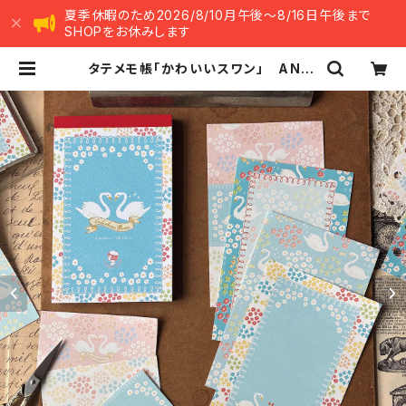
夏季休暇のため2026/8/10月午後～8/16日午後まで
SHOPをお休みします
タテメモ帳「かわいいスワン」 AN10
3-0059 メモ帳 手帳リフィル（穴
なし） ミニ6 M6 | ants handm
ade market -アンツ ハンドメイド
マーケット-