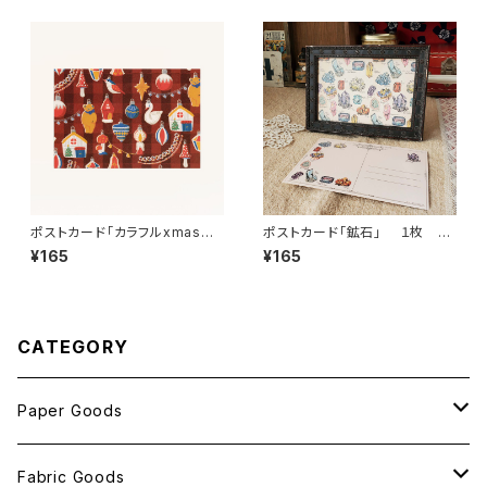
ポストカード「カラフルxmas
ポストカード「鉱石」 １枚 an
赤」 １枚 ant!ant!!ant!!!
t!ant!!ant!!!
¥165
¥165
CATEGORY
Paper Goods
おしゃれ紙
Fabric Goods