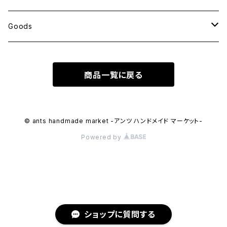
ポストカード
ポーチ
Goods
包装紙
バッグ
antスタンプ
商品一覧に戻る
メモ帳
ハンカチ
クリアファイル
レターセット
アクリルキーホルダー
© ants handmade market -アンツ ハンドメイド マーケット-
Powered by
メッセージカード
ant缶（小物入れ）
マスキングテープ
シール・ステッカー
ショップに質問する