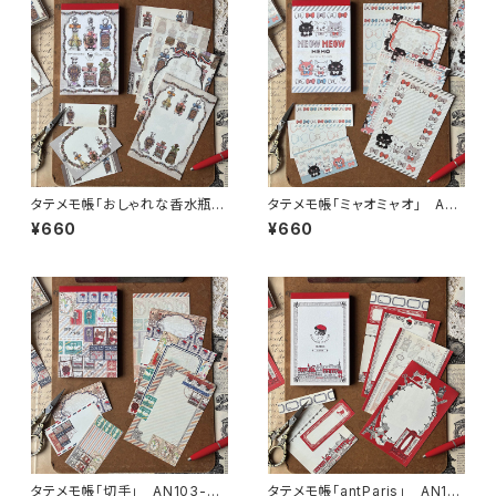
タテメモ帳「おしゃれな香水瓶」
タテメモ帳「ミャオミャオ」 AN1
AN103-0154 メモ帳 手
03-0077 メモ帳 手帳リフィ
¥660
¥660
帳リフィル（穴なし） ミニ6 M
ル（穴なし） ミニ6 M6
6
タテメモ帳「切手」 AN103-00
タテメモ帳「antParis」 AN10