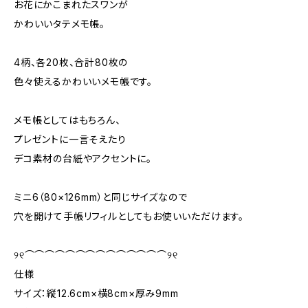
お花にかこまれたスワンが
かわいいタテメモ帳。
4柄、各20枚、合計80枚の
色々使えるかわいいメモ帳です。
メモ帳としてはもちろん、
プレゼントに一言そえたり
デコ素材の台紙やアクセントに。
ミニ6（80×126mm）と同じサイズなので
穴を開けて手帳リフィルとしてもお使いいただけます。
୨୧⌒⌒⌒⌒⌒⌒⌒⌒⌒⌒⌒⌒⌒⌒୨୧
仕様
サイズ：縦12.6cm×横8cm×厚み9mm